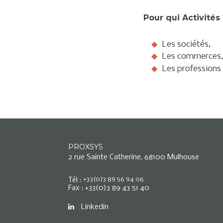
Pour qui Activités 
Les sociétés,
Les commerces,
Les professions 
PROXSYS
2 rue Sainte Catherine
,
68100
Mulhouse
Tél :
+33(0)3 89 56 94 06
Fax :
+33(0)3 89 43 51 40
Linkedin