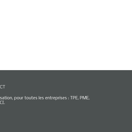
CT
isation, pour toutes les entreprises : TPE, PME,
CI.